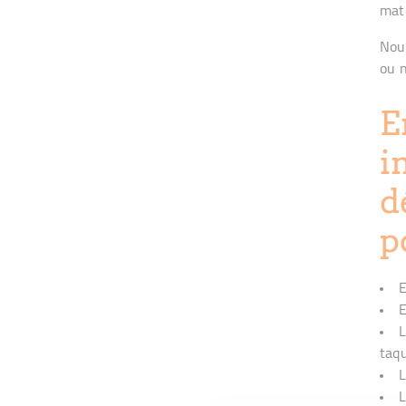
maté
Nou
ou n
E
i
d
p
E
E
L
taq
L
L