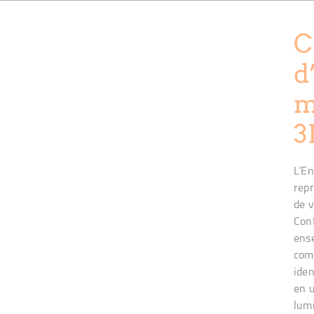
C
d
m
3
L’En
repr
de v
Conf
ense
comp
iden
en u
lumi