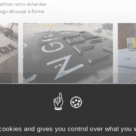
ettres retro-éclairées
ogo découpé à forme
 cookies and gives you control over what you w