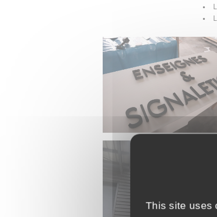
L
L
This site uses